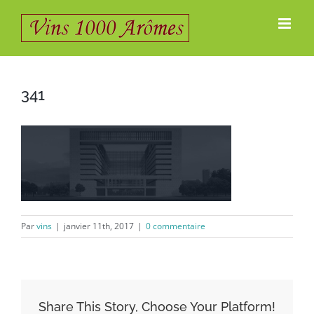
Passer
au
contenu
341
Par
vins
|
janvier 11th, 2017
|
0 commentaire
Share This Story, Choose Your Platform!