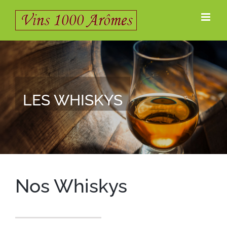
Passer
au
contenu
LES WHISKYS
Nos Whiskys